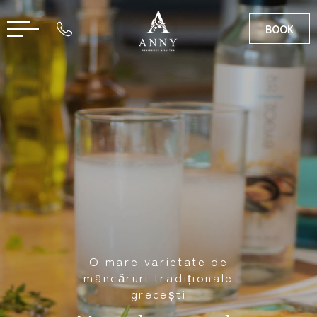
BOOK
EN
GR
O mare varietate de
mâncăruri tradiționale
grecești