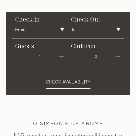
Check in
Check Out
Guests
Children
1
0
CHECK AVAILABILITY
O SIMFONIE DE AROME