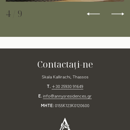
4
/
9
Contactaţi-ne
Skala Kallirachi, Thassos
T.
+30 25930 91649
E.
info@annysresidences.gr
MHTE:
0155Κ123Κ0120600