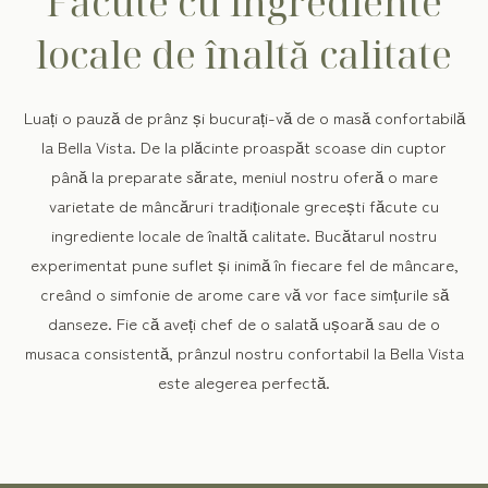
Făcute cu ingrediente
locale de înaltă calitate
Luați o pauză de prânz și bucurați-vă de o masă confortabilă
la Bella Vista. De la plăcinte proaspăt scoase din cuptor
până la preparate sărate, meniul nostru oferă o mare
varietate de mâncăruri tradiționale grecești făcute cu
ingrediente locale de înaltă calitate. Bucătarul nostru
experimentat pune suflet și inimă în fiecare fel de mâncare,
creând o simfonie de arome care vă vor face simțurile să
danseze. Fie că aveți chef de o salată ușoară sau de o
musaca consistentă, prânzul nostru confortabil la Bella Vista
este alegerea perfectă.