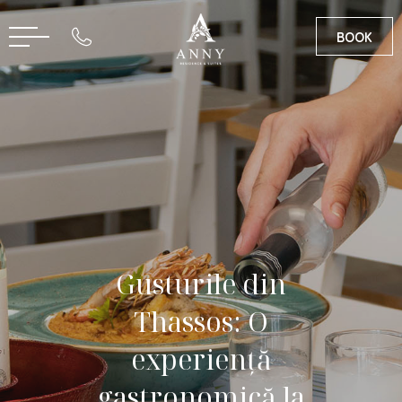
BOOK
EN
GR
Gusturile din
Thassos: O
experiență
gastronomică la