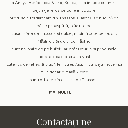
La Anny’s Residences &amp; Suites, ziua începe cu un mic
dejun generos ce pune în valoare
produsele tradiționale din Thassos. Oaspeții se bucură de
pâine proaspătă, plăcinte de
casă, miere de Thassos și dulcețuri din fructe de sezon.
Măslinele și uleiul de măsline
sunt nelipsite de pe bufet, iar brânzeturile și produsele
lactate locale oferă un gust
autentic ce reflectă tradițiile insulei. Aici, micul dejun este mai
mult decât o masă – este
o introducere în cultura de Thassos.
MAI MULTE
Relaxare la piscină – Bella Vista Pool Bar
Experiența continuă la Bella Vista Pool Bar, acolo unde
relaxarea se îmbină cu plăcerea.
Cu o vedere panoramică asupra Mării Egee, oaspeții pot
Contactaţi-ne
savura cocktailuri răcoritoare,